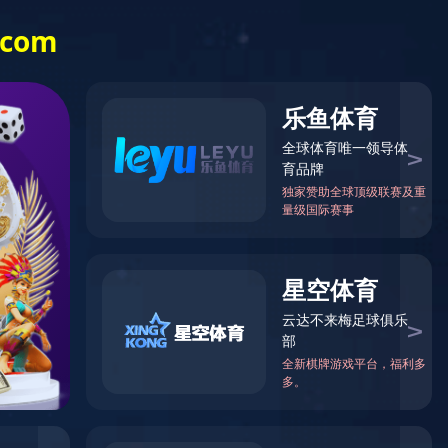
企业分站
|
网站地图
|
RSS
|
XML
|
您有
7
条询盘信息!
135-0483-4620
闻中心
在线留言
联系我们