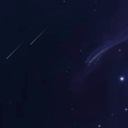
查看更多产品
M
案例中心
被动式木结构综合教学楼