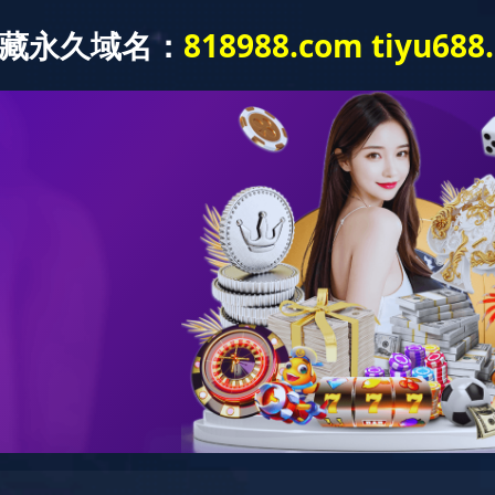
展示
案例中心
资质荣誉
新