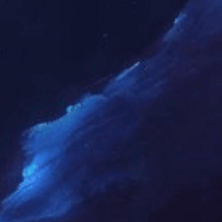
压刨床
MJ162多锯片木工圆锯机
更多>>
井干式重型木结构