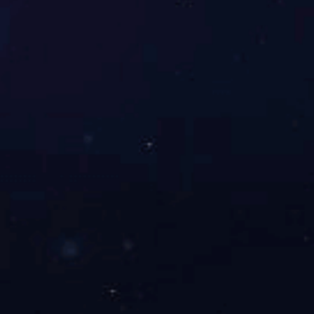
行业动态
/
COMPANY
更多>>
聚焦中国木工机械行业，聆听“和
2022-03-31
友”心声
木工机械在中国发展前景分析：挑
2021-04-02
战与机会并存
简述木工机械分类及发展趋势
2021-03-31
数控木屋生产线成套设备产品鉴定
2019-02-19
会
省科技厅认定中大木工为“黑龙江省
2015-02-03
木屋机械设备工程技术研究中心”