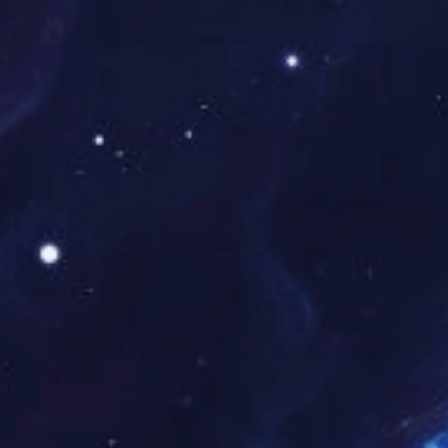
FQ740 水洗式喷涂台
MB106H-103H单面木工
方舟9号别墅（井干式）
井干式木屋