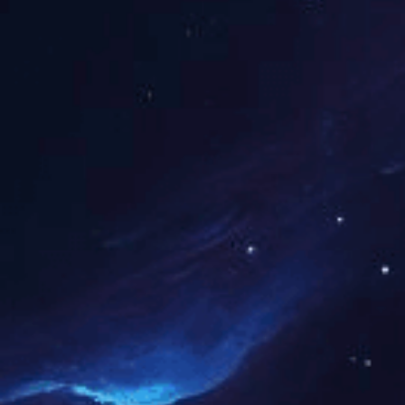
梁柱式木结构博物馆