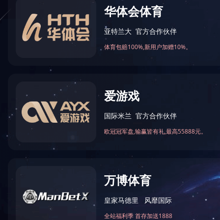
0453-8888767