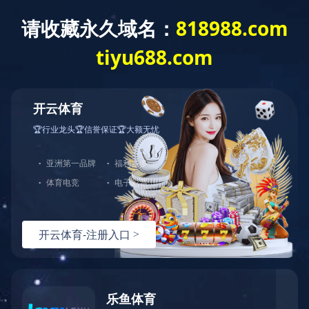
您好，欢迎光临华体会体育-足球篮球官方直播平台官网！
华体会体育-足球篮球
关于中大
产品展示
官方直播平台