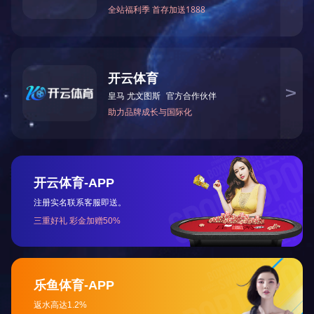
省科技厅认定中大木工为“黑龙
03
2014年12月15日经过黑龙江省科学技
2015-02
设备工程技术研究中心”并纳入黑龙江省科
关于中大
新闻资讯
About
News
公司简介
公司动态
企业文化
行业动态