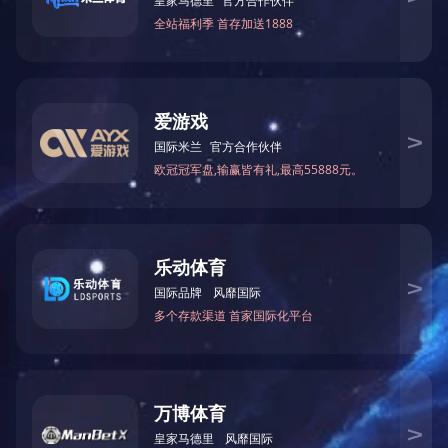
企业30强荣誉证书
2013年先
黑龙江省十大杰出青年
创新青