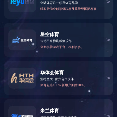
MH12
最大加工长度：12M
最大加工厚度：230mm
最大加工宽度：1.1M
电机总功率：13.5KW
机床尺寸（长、宽、高）：15.5M×3.8M×1.4M