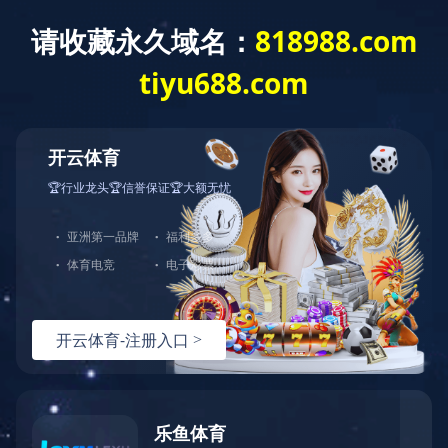
您好，欢迎光临华体会体育-足球篮球官方直播平台官网！
华体会体育-足球篮球
关于中大
产品展示
官方直播平台