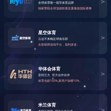
产品特点：
普通刨切机的加工宽度最大为800mm。大幅面科技木刨切机的加工宽
1、适当地加大了主运动电机的功率,满足刨切科技木的要求。
2、采用了数控技术来控制工件的进给,经检测工件的重复定位的精度达
3、根据刨切大幅面科技木的要求加大了刀台的行程,并且加长了固