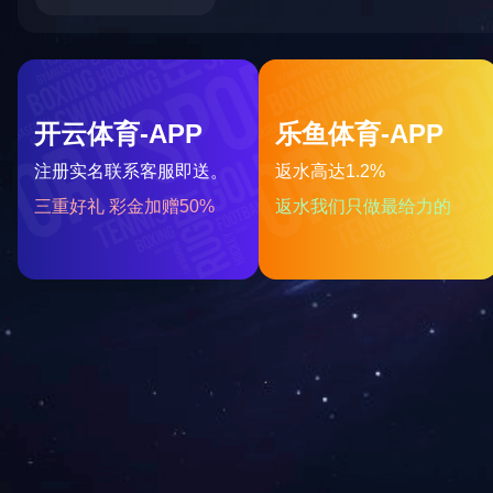
上一篇：
中国木工机械行业十大科技创新企业2018年度
下一篇：已经是最后一篇了