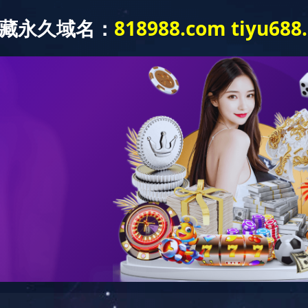
展示
案例中心
资质荣誉
新