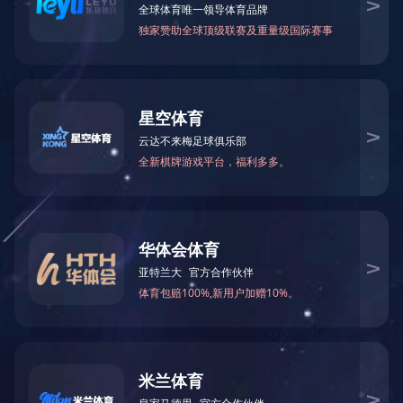
中国木工机