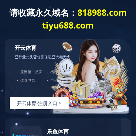
您好，欢迎光临华体会体育-足球篮球官方直播平台官网！
华体会体育-足球篮球
关于中大
产品展示
官方直播平台