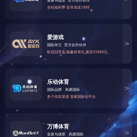
上一篇：
中国木工机械行业优秀科技创新人才2017年度
下一篇：
企业30强荣誉证书