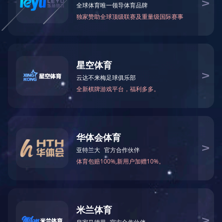
省科技厅认定中大木工
2014年12月15日经过黑龙江省科学技术厅的初审，业务审查和
纳入黑龙江省科技平台建设管理。
上一篇：
数控木屋生产线成套设备产品鉴定会
下一篇：
木工机械在中国发展前景分析：挑战与机会并存