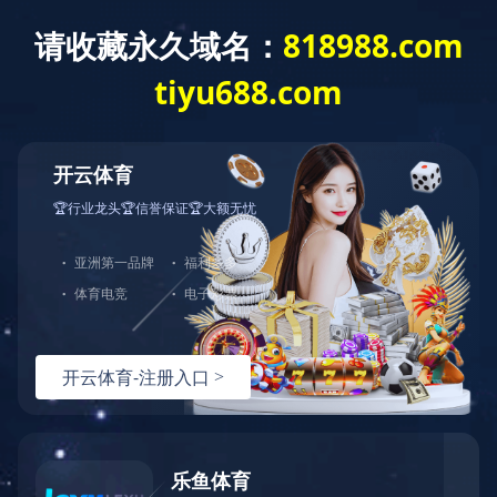
您好，欢迎光临华体会体育-足球篮球官方直播平台官网！
华体会体育-足球篮球
关于中大
产品展示
官方直播平台